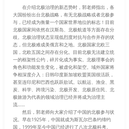
在介绍北极治理的新态势时，郭老师指出，各
大国纷纷出台北极战略，有无北极战略或者北极参
与，已经成为衡量一个国家世界地位的标志！目前
北极国家间依然在汉斯岛、北极航道等方面存在分
歧。北极治理状态呈现低烈度对抗与合作并存的状
态，但北极难成美俄言和之地。北极国家北欧三
国，北欧五国之间存在分化。目前北极无法建立统
一的框架性公约，碎片化成为事实。北极理事会的
角色和功能发生变化，被虚化和架空。域外国家将
争相深度介入：日韩印度新加坡欧盟英国很活跃，
甚至连印尼和巴西也跃跃欲试。以航运、渔业、黑
炭、科学、跨境污染、北极开发、北极原住民、北
极旅游为代表的领域治理已经并将成为治理主
流……
然后，郭老师向大家介绍了中国的北极参与状
况。早在1925年，中国就成为斯瓦尔巴条约缔约
国，1999年至今中国已经进行了八次北极科考。