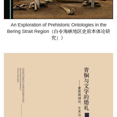
An Exploration of Prehistoric Ontologies in the
Bering Strait Region（白令海峡地区史前本体论研
究）》