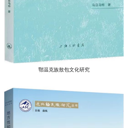
鄂温克族敖包文化研究