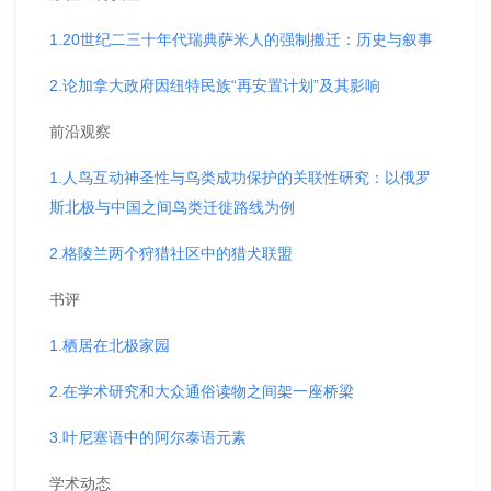
1.20世纪二三十年代瑞典萨米人的强制搬迁：历史与叙事
2.论加拿大政府因纽特民族“再安置计划”及其影响
前沿观察
1.人鸟互动神圣性与鸟类成功保护的关联性研究：以俄罗
斯北极与中国之间鸟类迁徙路线为例
2.格陵兰两个狩猎社区中的猎犬联盟
书评
1.栖居在北极家园
2.在学术研究和大众通俗读物之间架一座桥梁
3.叶尼塞语中的阿尔泰语元素
学术动态