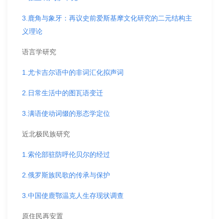
3.鹿角与象牙：再议史前爱斯基摩文化研究的二元结构主
义理论
语言学研究
1.尤卡吉尔语中的非词汇化拟声词
2.日常生活中的图瓦语变迁
3.满语使动词缀的形态学定位
近北极民族研究
1.索伦部驻防呼伦贝尔的经过
2.俄罗斯族民歌的传承与保护
3.中国使鹿鄂温克人生存现状调查
原住民再安置